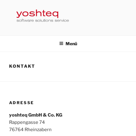
Zum
Inhalt
springen
YOSHTEQ GMBH CO. KG
software solutions service
Menü
KONTAKT
ADRESSE
yoshteq GmbH & Co. KG
Rappengasse 74
76764 Rheinzabern